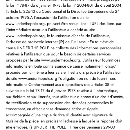
la loi n° 78‑87 du 6 janvier 1978, la loi n° 2004‑801 du 6 août 2004,
l’article L. 226‑13 du Code pénal et la Directive Européenne du 24
octobre 1995.A l’occasion de l’utilisation du site
www.underthepole.org, peuvent être recueillies : l’URL des liens par
l’intermédiaire desquels l’utilisateur a accédé au site
www.underthepole.org, le fournisseur d’accès de l’utilisateur,
l’adresse de protocole Internet (IP) de l’utilisateur.En tout état de
cause UNDER THE POLE ne collecte des informations personnelles
relatives à l’utilisateur que pour le besoin de certains services
proposés par le site www.underthepole.org. L’utilisateur fournit ces
informations en toute connaissance de cause, notamment lorsqu’il
procède par lui‑même à leur saisie. Il est alors précisé à l’utilisateur
du site www.underthepole.org l’obligation ou non de fournir ces
informations.Conformément aux dispositions des articles 38 et
suivants de la loi 78‑17 du 6 janvier 1978 relative à l’informatique,
aux fichiers et aux libertés, tout utilisateur dispose d’un droit d’accès,
de rectification et de suppression des données personnelles le
concernant, en effectuant sa demande écrite et signée,
accompagnée d’une copie du titre d’identité avec signature du
titulaire de la pièce, en précisant l’adresse à laquelle la réponse doit
être envoyée. (à UNDER THE POLE , 1 rue des Senneurs 29900