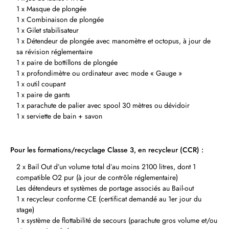
1 x Masque de plongée
1 x Combinaison de plongée
1 x Gilet stabilisateur
1 x Détendeur de plongée avec manomètre et octopus, à jour de
sa révision réglementaire
1 x paire de bottillons de plongée
1 x profondimètre ou ordinateur avec mode « Gauge »
1 x outil coupant
1 x paire de gants
1 x parachute de palier avec spool 30 mètres ou dévidoir
1 x serviette de bain + savon
Pour les formations/recyclage Classe 3, en recycleur (CCR) :
2 x Bail Out d’un volume total d’au moins 2100 litres, dont 1
compatible O2 pur (à jour de contrôle réglementaire)
Les détendeurs et systèmes de portage associés au Bail‑out
1 x recycleur conforme CE (certificat demandé au 1er jour du
stage)
1 x système de flottabilité de secours (parachute gros volume et/ou